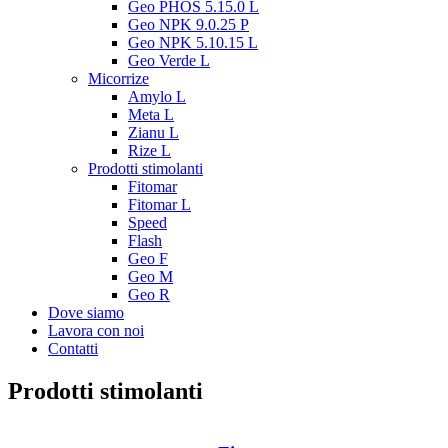
Geo PHOS 5.15.0 L
Geo NPK 9.0.25 P
Geo NPK 5.10.15 L
Geo Verde L
Micorrize
Amylo L
Meta L
Zianu L
Rize L
Prodotti stimolanti
Fitomar
Fitomar L
Speed
Flash
Geo F
Geo M
Geo R
Dove siamo
Lavora con noi
Contatti
Prodotti stimolanti