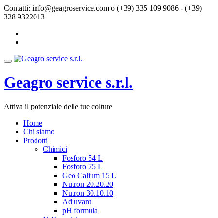
Passa
Contatti: info@geagroservice.com o
(+39) 335 109 9086 - (+39)
al
328 9322013
contenuto
fa-
facebook
fa-
google-
plus-
Toggle
square
navigation
Geagro service s.r.l.
Attiva il potenziale delle tue colture
Home
Chi siamo
Prodotti
Chimici
Fosforo 54 L
Fosforo 75 L
Geo Calium 15 L
Nutron 20.20.20
Nutron 30.10.10
Adiuvant
pH formula